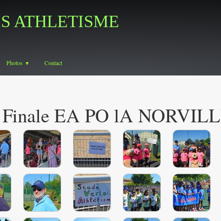
IS ATHLETISME
Photos
Contact
▼
s Finale EA PO lA NORVILL