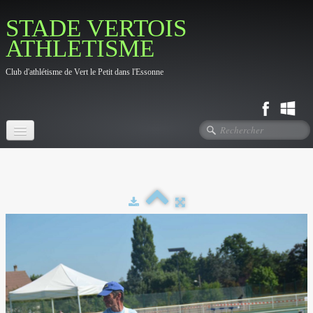
STADE VERTOIS
ATHLETISME
Club d'athlétisme de Vert le Petit dans l'Essonne
Accueil
Fil d'actualité
Le Club
▼
Photos
▼
Contact