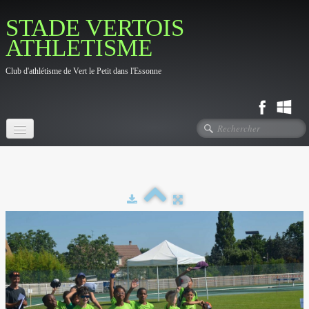
STADE VERTOIS
ATHLETISME
Club d'athlétisme de Vert le Petit dans l'Essonne
Accueil
Fil d'actualité
Le Club
▼
Photos
▼
Contact