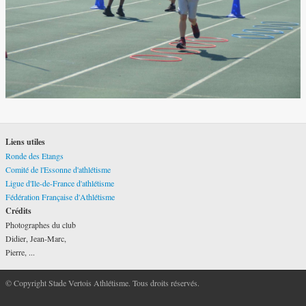
Liens utiles
Ronde des Etangs
Comité de l'Essonne d'athlétisme
Ligue d'Ile-de-France d'athlétisme
Fédération Française d'Athlétisme
Crédits
Photographes du club
Didier, Jean-Marc,
Pierre, ...
© Copyright Stade Vertois Athlétisme. Tous droits réservés.