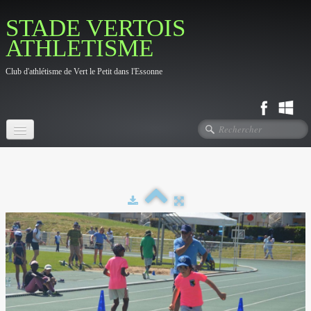
STADE VERTOIS
ATHLETISME
Club d'athlétisme de Vert le Petit dans l'Essonne
Accueil
Fil d'actualité
Le Club
▼
Photos
▼
Contact