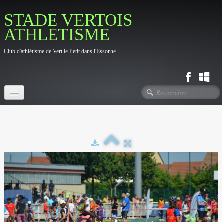
STADE VERTOIS
ATHLETISME
Club d'athlétisme de Vert le Petit dans l'Essonne
Accueil
Fil d'actualité
Le Club
▼
Photos
▼
Contact