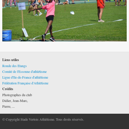
Liens utiles
Ronde des Etangs
Comité de l'Essonne d'athlétisme
Ligue d'Ile-de-France d'athlétisme
Fédération Française d'Athlétisme
Crédits
Photographes du club
Didier, Jean-Marc,
Pierre, ...
© Copyright Stade Vertois Athlétisme. Tous droits réservés.