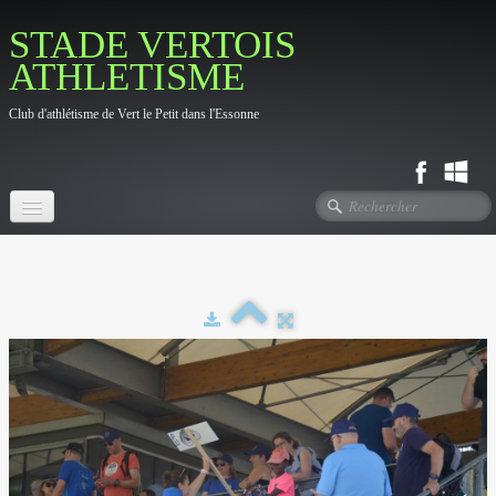
STADE VERTOIS
ATHLETISME
Club d'athlétisme de Vert le Petit dans l'Essonne
Accueil
Fil d'actualité
Le Club
▼
Photos
▼
Contact