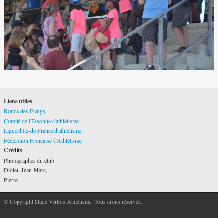
Liens utiles
Ronde des Etangs
Comité de l'Essonne d'athlétisme
Ligue d'Ile-de-France d'athlétisme
Fédération Française d'Athlétisme
Crédits
Photographes du club
Didier, Jean-Marc,
Pierre, ...
© Copyright Stade Vertois Athlétisme. Tous droits réservés.