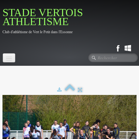
STADE VERTOIS
ATHLETISME
Club d'athlétisme de Vert le Petit dans l'Essonne
Accueil
Fil d'actualité
Le Club
▼
Photos
▼
Contact