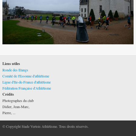
Liens utiles
Ronde des Etangs
Comité de l'Essonne d'athlétisme
Ligue d'Ile-de-France d'athlétisme
Fédération Française d'Athlétisme
Crédits
Photographes du club
Didier, Jean-Marc,
Pierre, ...
© Copyright Stade Vertois Athlétisme. Tous droits réservés.