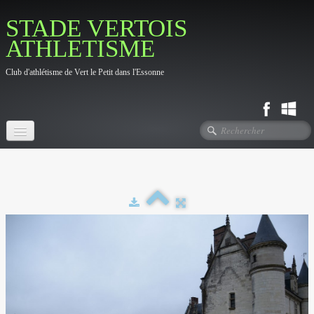
STADE VERTOIS
ATHLETISME
Club d'athlétisme de Vert le Petit dans l'Essonne
Accueil
Fil d'actualité
Le Club
▼
Photos
▼
Contact