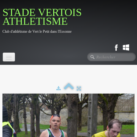
STADE VERTOIS
ATHLETISME
Club d'athlétisme de Vert le Petit dans l'Essonne
Accueil
Fil d'actualité
Le Club
▼
Photos
▼
Contact