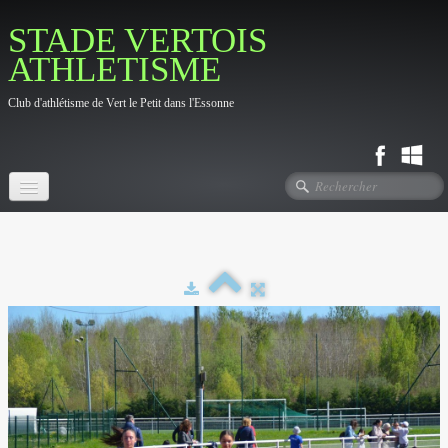
STADE VERTOIS
ATHLETISME
Club d'athlétisme de Vert le Petit dans l'Essonne
Accueil
Fil d'actualité
Le Club
▼
Photos
▼
Contact